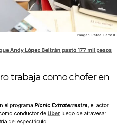
Imagen: Rafael Ferro IG
que Andy López Beltrán gastó 177 mil pesos
rro trabaja como chofer en
en el programa
Picnic Extraterrestre
, el actor
e como conductor de
Uber
luego de atravesar
tria del espectáculo.