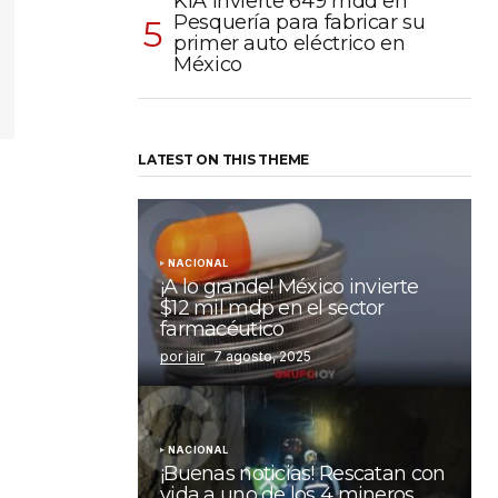
KIA invierte 649 mdd en
Pesquería para fabricar su
primer auto eléctrico en
México
LATEST ON THIS THEME
NACIONAL
¡A lo grande! México invierte
$12 mil mdp en el sector
farmacéutico
por jair
7 agosto, 2025
NACIONAL
¡Buenas noticias! Rescatan con
vida a uno de los 4 mineros