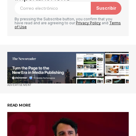
marcados con
*
Suscribir
Comentario
*
By pressing the Subscribe button, you confirm that you
have read and are agreeing to our
Privacy Policy
and
Terms
of Use
Su nombre
*
Tu correo electrónico
*
ADVERTISEMENT
Guardar mi nombre, correo electrónico y sitio
web en este navegador para la próxima vez que
haga un comentario.
READ MORE
Enviar comentario