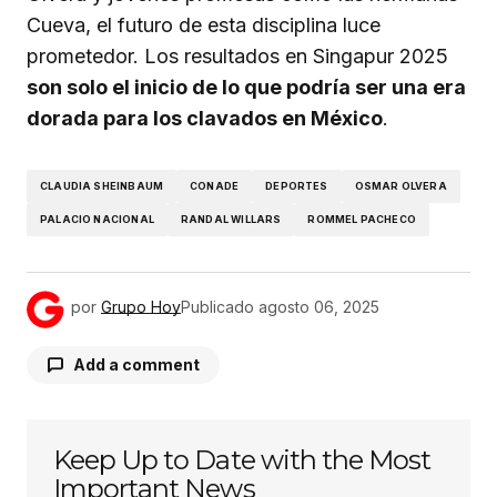
Cueva, el futuro de esta disciplina luce
prometedor. Los resultados en Singapur 2025
son solo el inicio de lo que podría ser una era
dorada para los clavados en México
.
CLAUDIA SHEINBAUM
CONADE
DEPORTES
OSMAR OLVERA
PALACIO NACIONAL
RANDAL WILLARS
ROMMEL PACHECO
por
Grupo Hoy
Publicado
agosto 06, 2025
Add a comment
Keep Up to Date with the Most
Tu dirección de correo electrónico no será
publicada.
Los campos obligatorios están
Important News