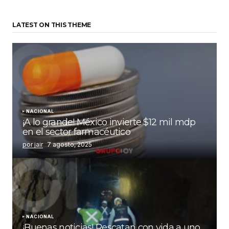
LATEST ON THIS THEME
NACIONAL
¡A lo grande! México invierte $12 mil mdp
en el sector farmacéutico
por jair
7 agosto, 2025
NACIONAL
¡Buenas noticias! Rescatan con vida a uno